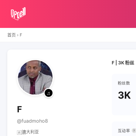
首页
›
F
F | 3K 粉丝
粉丝数
3K
F
@fuadmoho8
互动率
?
澳大利亚
🇦🇺