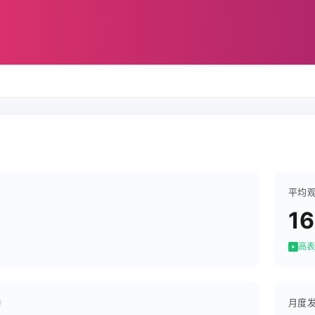
平均
1
高表
月度