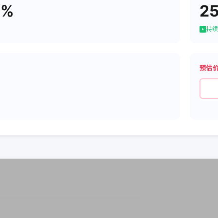
1%
2
持续
预估