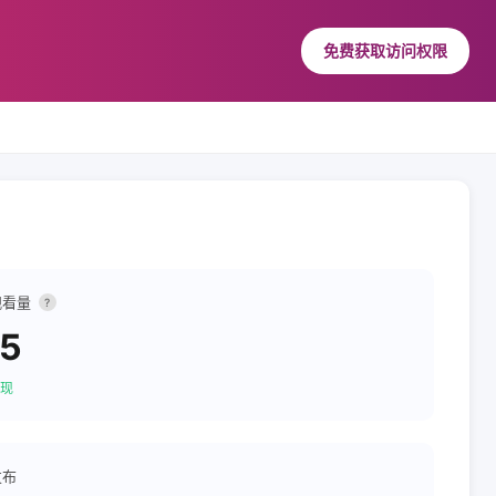
免费获取访问权限
观看量
?
65
现
发布