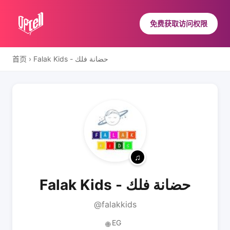
免费获取访问权限
首页
›
Falak Kids - حضانة فلك
Falak Kids - حضانة فلك
@falakkids
EG
🌐