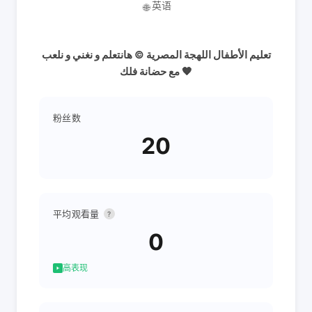
英语
🌐
تعليم الأطفال اللهجة المصرية © هانتعلم و نغني و نلعب
مع حضانة فلك 🧡
粉丝数
20
平均观看量
?
0
高表现