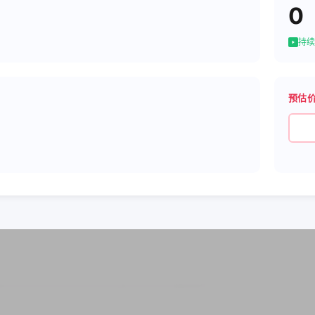
0
持续
预估