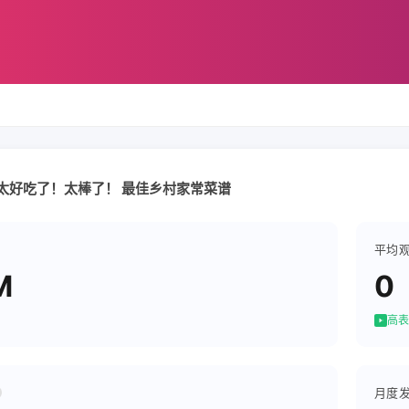
太好吃了！太棒了！ 最佳乡村家常菜谱
平均
M
0
高表
月度