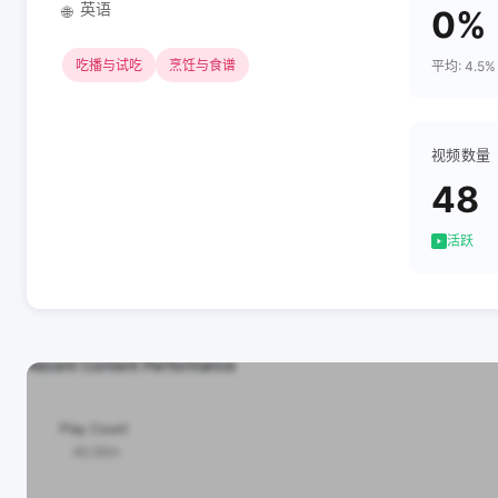
英语
🌐
0%
吃播与试吃
烹饪与食谱
平均: 4.5%
视频数量
48
活跃