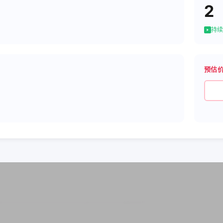
2
持续
预估