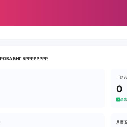
РОВА БИГ БРРРРРРРР
平均
0
高表
月度