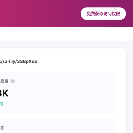
免费获取访问权限
s://bit.ly/3SBpXdd
观看量
?
8K
现
发布