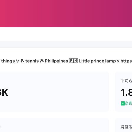
hings ✨ 🎾 tennis 🎾 Philippines 🇵🇭 Little prince lamp > http
平均
6K
1.
高表
月度