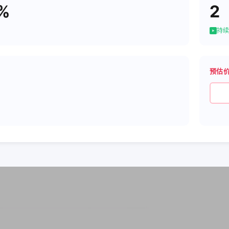
%
2
持续
预估