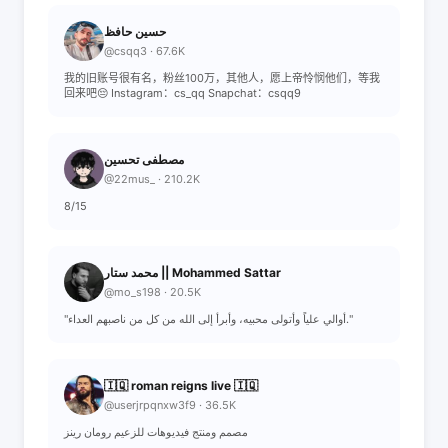
حسين حافظ
@csqq3 · 67.6K
我的旧账号很有名，粉丝100万，其他人，愿上帝怜悯他们，等我
回来吧😔 Instagram：cs_qq Snapchat：csqq9
مصطفى تحسين
@22mus_ · 210.2K
8/15
محمد ستار || Mohammed Sattar
@mo_s198 · 20.5K
"أوالي علياً وأتولى محبيه، وأبرأ إلى الله من كل من ناصبهم العداء."
🇮🇶 roman reigns live 🇮🇶
@userjrpqnxw3f9 · 36.5K
مصمم ومنتج فيديوهات للزعيم رومان رينز