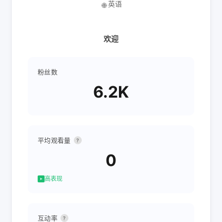
英语
🌐
欢迎
粉丝数
6.2K
平均观看量
?
0
高表现
互动率
?