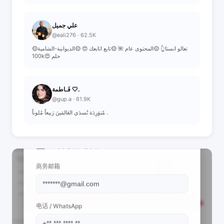
علي جميل
@eali276 · 62.5K
🟡تعالو انستا👆 🟡المحتوى عام 🌺 🟡تابع اتابعك 😍 🟡الديوانية-الشامية
100k😍 حلم
فَـاطمة 🤍.
@gup.a · 61.9K
مُتوَرِدَة تُسدَي العَالمَينَ رَبيعاً مُلوناً .
📩 查看联系信息
商务邮箱
电话 / WhatsApp