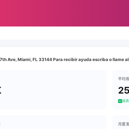
th Ave, Miami, FL 33144 Para recibir ayuda escriba o llame 
平均
K
25
高表
月度