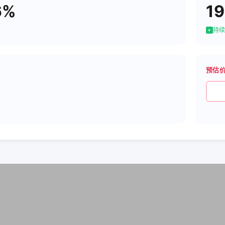
6%
19
持续
预估
5