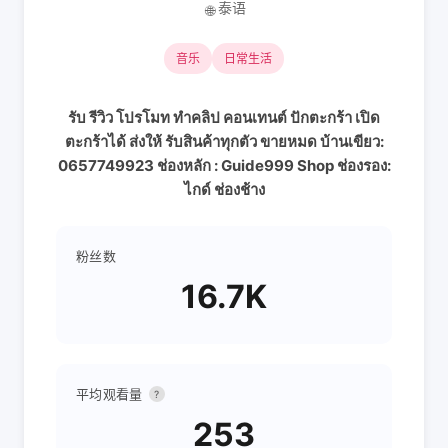
泰语
🌐
音乐
日常生活
รับ รีวิว โปรโมท ทำคลิป คอนเทนต์ ปักตะกร้า เปิด
ตะกร้าได้ ส่งให้ รับสินค้าทุกตัว ขายหมด บ้านเขียว:
0657749923 ช่องหลัก : Guide999 Shop ช่องรอง:
ไกด์ ช่องช้าง
粉丝数
16.7K
平均观看量
?
253