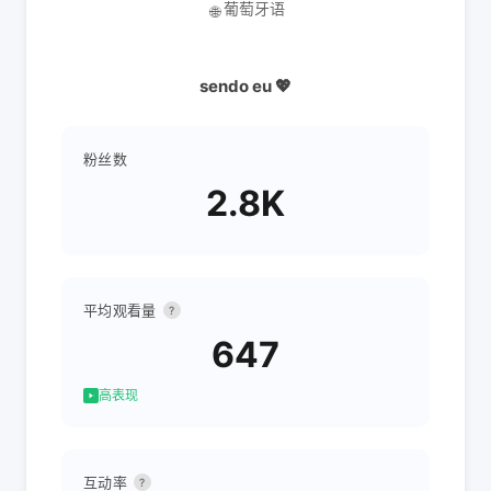
葡萄牙语
🌐
sendo eu 💖
粉丝数
2.8K
平均观看量
?
647
高表现
互动率
?