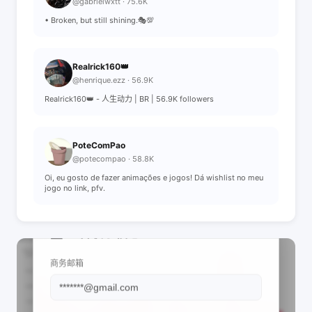
@gabrielwxtt · 75.6K
• Broken, but still shining.🎭💯
Realrick160👑
@henrique.ezz · 56.9K
Realrick160👑 - 人生动力 | BR | 56.9K followers
PoteComPao
@potecompao · 58.8K
Oi, eu gosto de fazer animações e jogos! Dá wishlist no meu
jogo no link, pfv.
📩 查看联系信息
商务邮箱