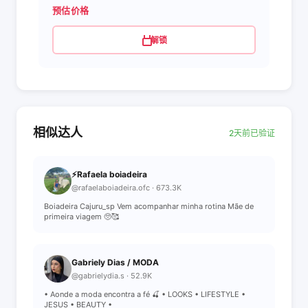
预估价格
解锁
相似达人
2天前已验证
⚡️Rafaela boiadeira
@rafaelaboiadeira.ofc · 673.3K
Boiadeira Cajuru_sp Vem acompanhar minha rotina Mãe de
primeira viagem 🥺🥰
Gabriely Dias / MODA
@gabrielydia.s · 52.9K
• Aonde a moda encontra a fé 🍒 • LOOKS • LIFESTYLE •
JESUS • BEAUTY •