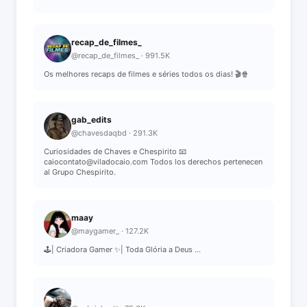
recap_de_filmes_
@recap_de_filmes_ · 991.5K
Os melhores recaps de filmes e séries todos os dias! 🎬🍿
gab_edits
@chavesdaqbd · 291.3K
Curiosidades de Chaves e Chespirito 📧
caiocontato@viladocaio.com Todos los derechos pertenecen
al Grupo Chespirito.
maay
@maygamer_ · 127.2K
🕹️| Criadora Gamer ✨| Toda Glória a Deus ...
￴ ￴￴ ￴￴ ￴￴ ￴￴￴ ￴￴ ￴￴ ￴￴