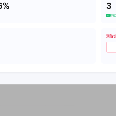
6%
3
持续
预估