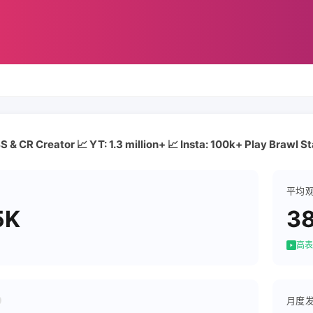
BS & CR Creator 📈 YT: 1.3 million+ 📈 Insta: 100k+ Play Brawl S
平均
5K
38
高表
月度