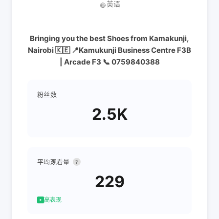
英语
🌐
Bringing you the best Shoes from Kamakunji,
Nairobi 🇰🇪 📍Kamukunji Business Centre F3B
| Arcade F3 📞 0759840388
粉丝数
2.5K
平均观看量
?
229
高表现