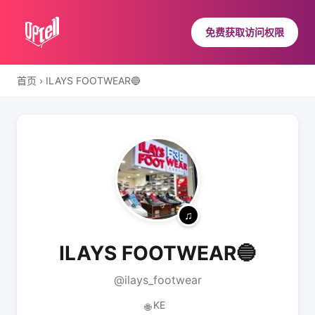
免费获取访问权限
首页
›
ILAYS FOOTWEAR🔵
ILAYS FOOTWEAR🔵
@ilays_footwear
KE
🌐