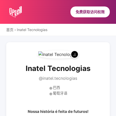
免费获取访问权限
首页
›
Inatel Tecnologias
Inatel Tecnologias
@inatel.tecnologias
巴西
🌐
葡萄牙语
🌐
Nossa história é feita de futuros!