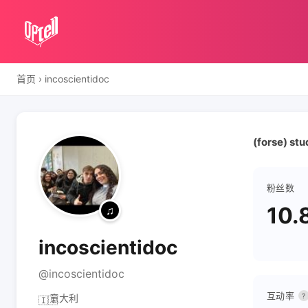
首页
›
incoscientidoc
(forse) st
粉丝数
10.
incoscientidoc
@incoscientidoc
互动率
?
意大利
🇮🇹