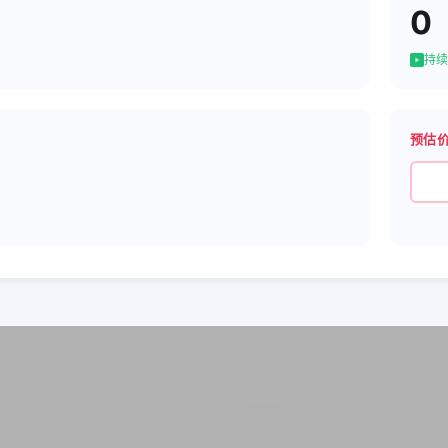
0
持续
预估