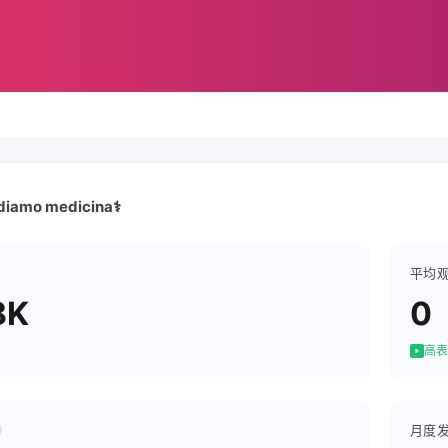
udiamo medicina⚕️
平均
8K
0
高表
月度