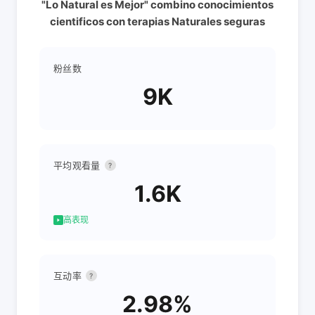
"Lo Natural es Mejor" combino conocimientos
cientificos con terapias Naturales seguras
粉丝数
9K
平均观看量
?
1.6K
高表现
互动率
?
2.98%