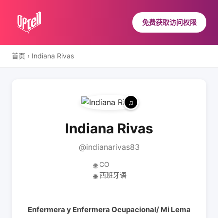
免费获取访问权限
首页
›
Indiana Rivas
Indiana Rivas
@indianarivas83
CO
🌐
西班牙语
🌐
Enfermera y Enfermera Ocupacional/ Mi Lema