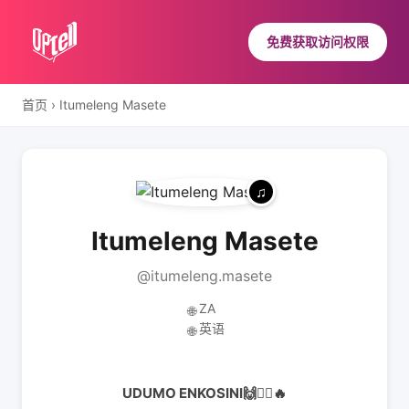
免费获取访问权限
首页
›
Itumeleng Masete
Itumeleng Masete
@itumeleng.masete
ZA
🌐
英语
🌐
UDUMO ENKOSINI🙌🙇‍♂️🔥