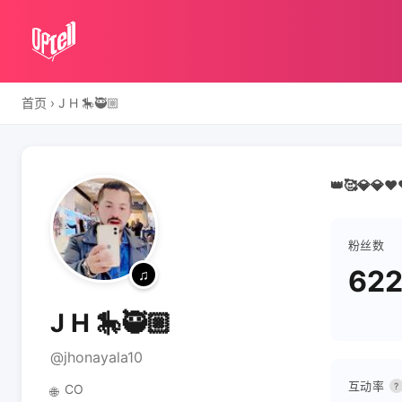
首页
›
J H 🎠🥷🏼
👑🥰💎💎❤️
粉丝数
622
J H 🎠🥷🏼
@jhonayala10
互动率
?
CO
🌐