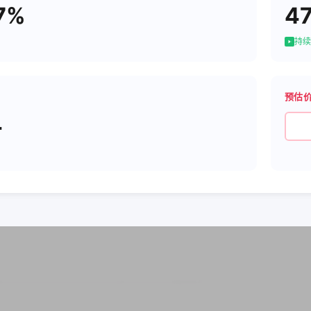
7%
4
持续
预估
4