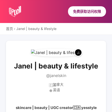
免费获取访问权限
首页
›
Janel | beauty & lifestyle
Janel | beauty & lifestyle
@janelskin
加拿大
🇨🇦
英语
🌐
skincare | beauty | UGC creator🇨🇦 yesstyle