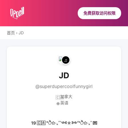
免费获取访问权限
首页
›
JD
JD
@superdupercoolfunnygirl
加拿大
🇨🇦
英语
🌐
19 🇨🇦 *ੈ✩‧₊˚༺☆༻*ੈ✩‧₊˚ 💌