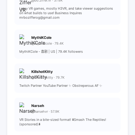
@bo.ziffer.vr · 37.6K
I play VR games, mostly H3VR, and take viewer suggestions
on what builds to use! Business Inquires
mrbozifferog@gmail.com
MythiKCole
@mythikcole · 79.4K
MythiKCole - 喜剧 | US | 79.4K followers
KillshotKitty
@killshotkitty · 79.7K
Twitch Partner YouTube Partner ✨ Obstreperous AF ✨
Narseh
@narsehvr · 57.9K
VR Stories in a bite-sized format! ⬇️Smash The Reptiles!
(sponsored)⬇️