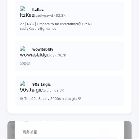
ItzKaz
@sadlygawd · 52.3K
27 | NYC | Prepare to be entertained😏 Biz 📧-
sadlyKazbiz@gmail.com
wowitsbldy
@wowitsbldy · 76.7K
🤫🤫🤫
90s.talgic
@90s.talgic · 69.6K
🚀 The 90s & early 2000s nostalgia 💜
📩 查看联系信息
商务邮箱