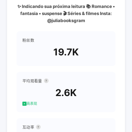
✨ Indicando sua próxima leitura 📚 Romance •
fantasia • suspense 🎬 Séries & filmes Insta:
@juliabooksgram
粉丝数
19.7K
平均观看量
?
2.6K
高表现
互动率
?