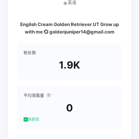
英语
🌐
English Cream Golden Retriever UT Grow up
with me 💞 goldenjuniper14@gmail.com
粉丝数
1.9K
平均观看量
?
0
高表现