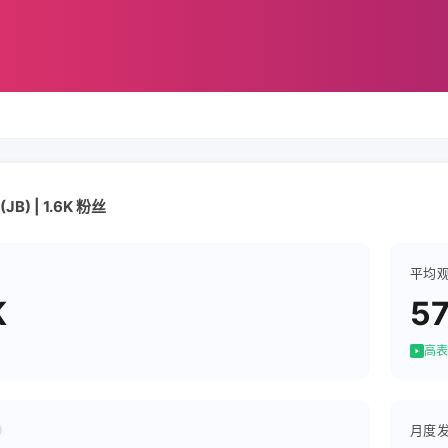
 (JB) | 1.6K 粉丝
平均
K
57
高表
月度