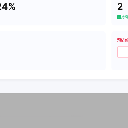
24%
2
持续
预估