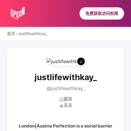
免费获取访问权限
首页
›
justlifewithkay_
justlifewithkay_
@justlifewithkay_
英国
🇬🇧
英语
🌐
London|Austria Perfection is a social barrier