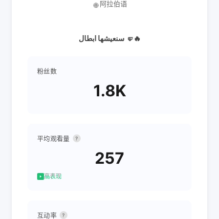
阿拉伯语
🌐
سنعيشها ابطال 🤛🔥
粉丝数
1.8K
平均观看量
?
257
高表现
互动率
?