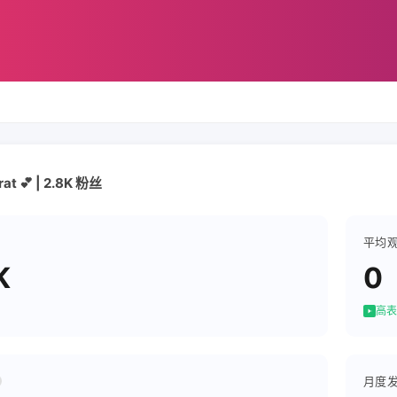
at 💕 | 2.8K 粉丝
平均
K
0
高表
月度