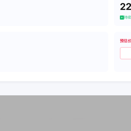
2
持续
预估