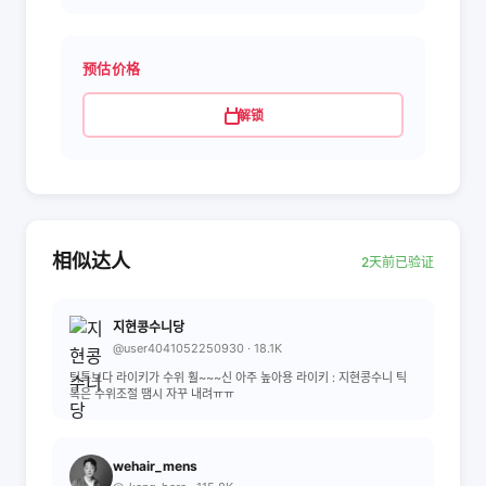
预估价格
解锁
相似达人
2天前已验证
지현콩수니당
@user4041052250930 · 18.1K
틱톡보다 라이키가 수위 훨~~~신 아주 높아용 라이키 : 지현콩수니 틱
톡은 수위조절 땜시 자꾸 내려ㅠㅠ
wehair_mens