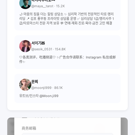
마야사주타로🗝
@maya__tarot · 15.2K
🌙 마음의 짐을 더는 힐링 상담소 ✨ 심리학 기반의 전문적인 타로·명리
리딩 📍 김포 풍무동 프라이빗 상담룸 운영 ✅ 심리상담 1급/명리사주 1
급/타로마스터 전문 자격 보유 💬 연애·재회·진로·육아·금전 고민 해결
서이기🧸
@seoik_0531 · 154.8K
🤍各类测评，吃播频道🤍 ✨广告合作请联系：Instagram 私信或邮
件✨
문찌
@moonji999 · 86.1K
유트브/인스타 @Moon.ji99
📩 查看联系信息
商务邮箱