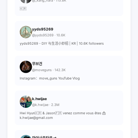
@_kang_hara · 115.8K
🇰🇷
yyds95269
@yyds95269 · 10.6K
yyds95269 - DIY 与生活小妙招 | KR | 10.6K followers
무브건
@moveguns · 142.3K
Instagram：move_guns YouTube Vlog
k.hwijae
@k.hwijae · 2.3M
Hwi Hyun🇰🇷 & Jason🇫🇷 venez comme vous êtes 📩
k.hwijae@gmail.com