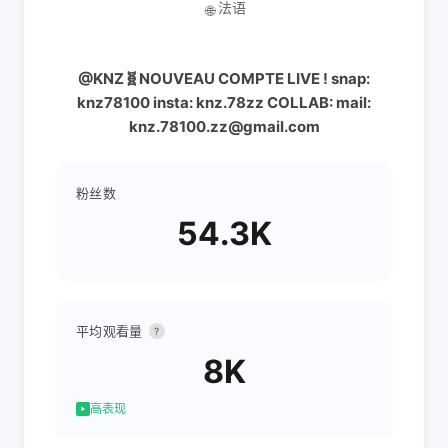
法语
🌐
@KNZ🧬NOUVEAU COMPTE LIVE ! snap:
knz78100 insta: knz.78zz COLLAB: mail:
knz.78100.zz@gmail.com
粉丝数
54.3K
平均观看量
?
8K
高表现