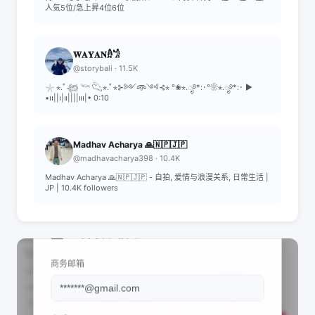
人気5位/急上昇4位6位
𝐖𝐀𝐘𝐀𝐍𓁇𓁋
@storybali · 11.5K
𓇼 ⋆.˚ 𓆉 𓆝 𓆡⋆.˚ ⋆⊱༻𖥸༺⊰⋆ °❀⋆.ೃ࿔*:･°❀⋆.ೃ࿔*:･ ▶︎
•၊၊||၊|။||||။၊|• 0:10
Madhav Acharya 🙏🇳🇵🇯🇵
@madhavacharya398 · 10.4K
Madhav Acharya 🙏🇳🇵🇯🇵 - 自拍, 爱情与浪漫关系, 日常生活 |
JP | 10.4K followers
📩 查看联系信息
商务邮箱