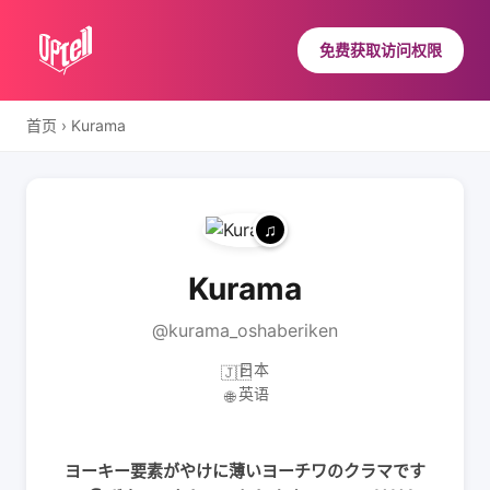
免费获取访问权限
首页
›
Kurama
Kurama
@kurama_oshaberiken
日本
🇯🇵
英语
🌐
ヨーキー要素がやけに薄いヨーチワのクラマです