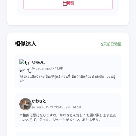
解锁
相似达人
2天前已验证
🧻พจ.🧻
@joepanupol · 11.9K
พี่โจสอนศิลป์ เคยเป็นAFรุ่น2 ตอนนี้เป็นนักบินด้วย กำลังหัด live อยู่
ครับ
かわさと
@user26157373349524 · 14.5K
本格的に夏になりますね。かわさとを宜しくお願い致します🙇あ
いかわらず、チャミ、ジュークがメイン。あとホテル。