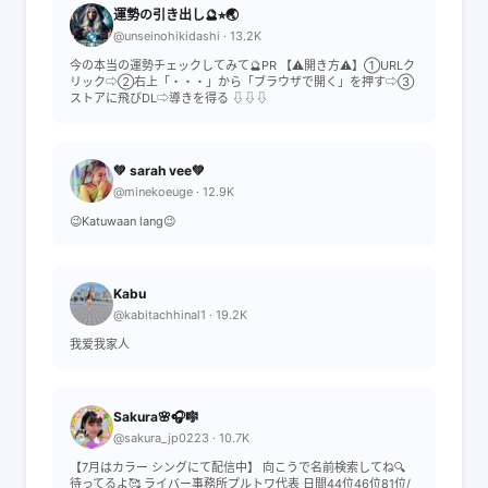
運勢の引き出し🔮⭐︎🌏
@unseinohikidashi · 13.2K
今の本当の運勢チェックしてみて🔮PR 【⚠️開き方⚠️】①URLク
リック⇨②右上「・・・」から「ブラウザで開く」を押す⇨③
ストアに飛びDL⇨導きを得る ⇩⇩⇩
💚 sarah vee💚
@minekoeuge · 12.9K
😉Katuwaan lang😉
Kabu
@kabitachhinal1 · 19.2K
我爱我家人
Sakura🌸🎧🎼
@sakura_jp0223 · 10.7K
【7月はカラー シングにて配信中】 向こうで名前検索してね🔍
待ってるよ🥰 ライバー事務所プルトワ代表 日間44位46位81位/