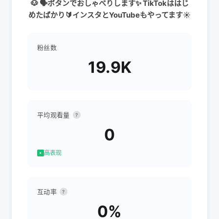
🐶 🗣ボタンでおしゃべりします✨ TikTokははじ
めたばかり🔰インスタとYouTubeもやってます☀️
粉丝数
19.9K
平均观看量
?
0
高表现
互动率
?
0%