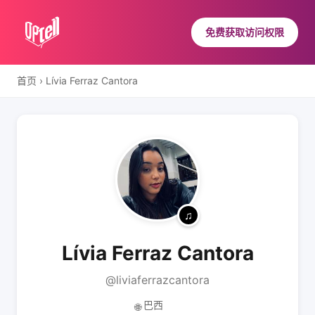
免费获取访问权限
首页
›
Lívia Ferraz Cantora
Lívia Ferraz Cantora
@liviaferrazcantora
巴西
🌐