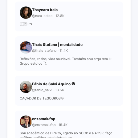
Thaynara belo
@nara_beloo · 12.8K
🇧🇷 RN
Thais Stefano | mentalidade
@thais_stefano · 11.4K
Reflexões, rotina, vida saudável. Também sou arquiteta ✨
Grupo estoico ⤵️
Fábio de Salvi Aquino 🧿
@fabio_salvi · 13.5K
CAÇADOR DE TESOUROS💠
enzomalufsp
@enzomalufsp · 15.4K
Sou acadêmico de Direito, ligado ao SCCP e a ACSP, faço
análises político-administrativas.