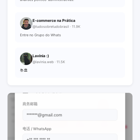
E-commerce na Prática
@tudosobretudobrasil · 11.9K
Entre no Grupo do Whats
Lavínia :)
@lavinia.web · 11.5K
📚🏛️
📩 查看联系信息
商务邮箱
电话 / WhatsApp