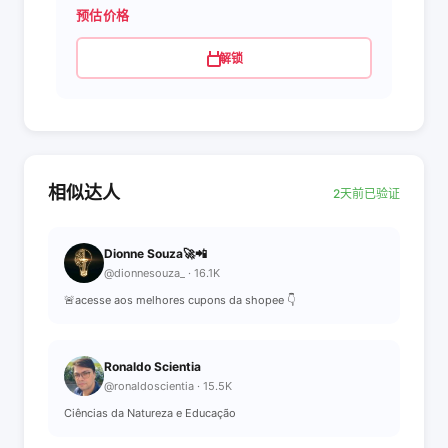
预估价格
解锁
相似达人
2天前已验证
Dionne Souza🚀📲
@dionnesouza_ · 16.1K
🚨acesse aos melhores cupons da shopee 👇
Ronaldo Scientia
@ronaldoscientia · 15.5K
Ciências da Natureza e Educação