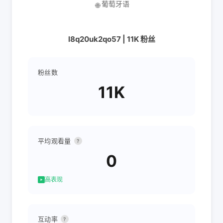
葡萄牙语
🌐
l8q20uk2qo57 | 11K 粉丝
粉丝数
11K
平均观看量
?
0
高表现
互动率
?