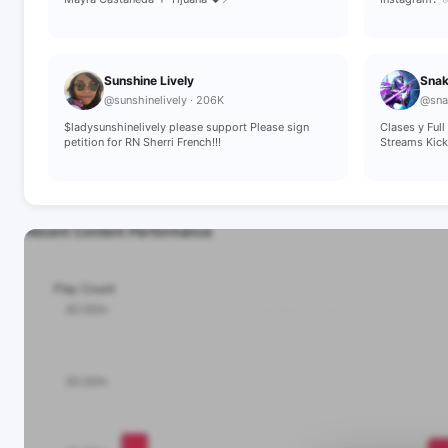
Sunshine Lively
Snak
@sunshinelively · 206K
@snak
$ladysunshinelively please support Please sign
Clases y Fu
petition for RN Sherri French!!!
Streams Kic