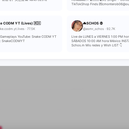
TikTokShop Finds 💌cmonterob06@ou
e CODM YT (Lives) 🇲🇽
🦇SCHOS 🧛
e.codm.yt.lives · 77.5K
@asmr_schos · 92.7K
ll Gameplays YouTube: Snake CODM YT
Live de LUNES a VIERNES 1:00 PM hor
k: SnakeCODMYT
SÁBADOS 10:00 AM hora México INS
Schos.m Mis redes y Wish LIST 👇