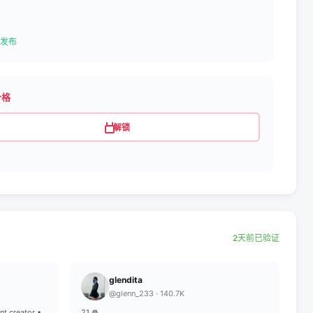
发布
价格
解锁
2天前已验证
glendita
@glenn_233 · 140.7K
ent creator •
21 ☸️