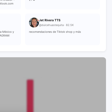
tlook.com
Jet Rivera TTS
@dulcehuastequita · 82.5K
a México y
recomendaciones de Tiktok shop y más
TAGRAM: