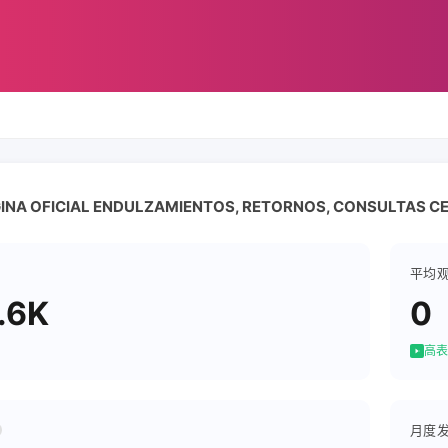
GINA OFICIAL ENDULZAMIENTOS, RETORNOS, CONSULTAS C
平均
.6K
0
高表
月度