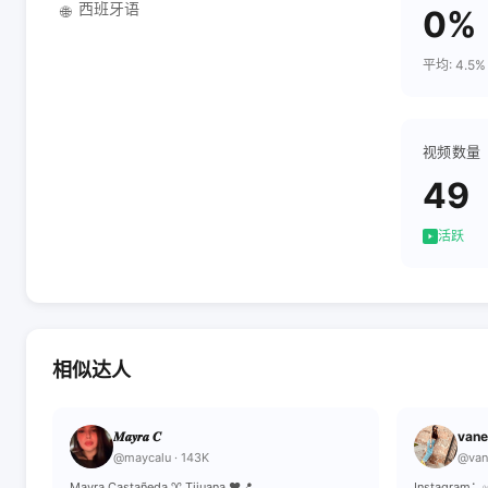
西班牙语
🌐
0%
平均: 4.5%
视频数量
49
活跃
相似达人
𝑴𝒂𝒚𝒓𝒂 𝑪
vane
@maycalu · 143K
@vane
Mayra Castañeda ♈️ Tijuana ♥️📍
Instagram