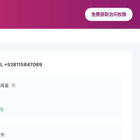
免费获取访问权限
EL +528115847089
观看量
?
现
发布