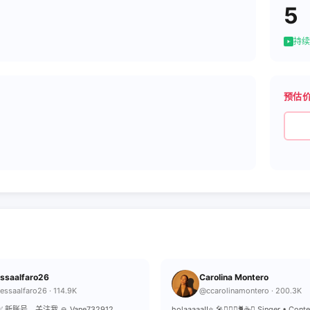
5
持续
预估
ssaalfaro26
Carolina Montero
ssaalfaro26 · 114.9K
@ccarolinamontero · 200.3K
：✅ 新账号，关注我 🙏 Vane732912
holaaaaa!!⭐️ 🎤🏋🏼‍♀️🐈☕️✝️ Singer • Cont