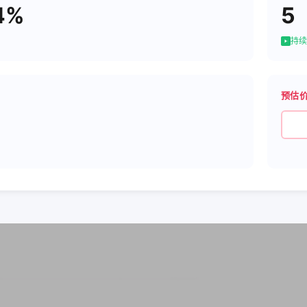
4%
5
持续
预估