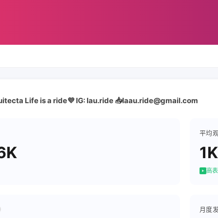
uitecta Life is a ride💜 IG: lau.ride 📥laau.ride@gmail.com
平均
6K
1K
高表
月度