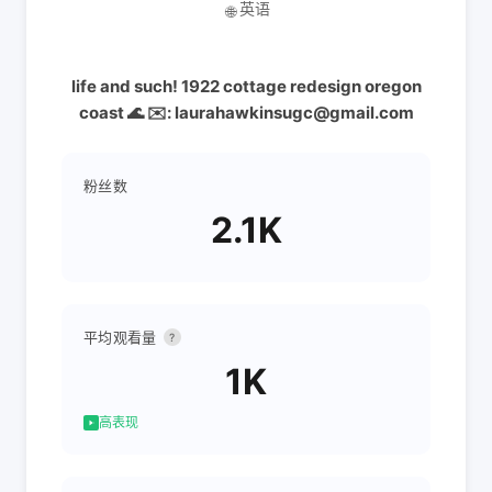
英语
🌐
life and such! 1922 cottage redesign oregon
coast 🌊 ✉️: laurahawkinsugc@gmail.com
粉丝数
2.1K
平均观看量
?
1K
高表现