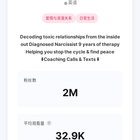
英语
🌐
爱情与浪漫关系
日常生活
Decoding toxic relationships from the inside
out Diagnosed Narcissist 9 years of therapy
Helping you stop the cycle & find peace
⬇️Coaching Calls & Texts ⬇️
粉丝数
2M
平均观看量
?
32.9K