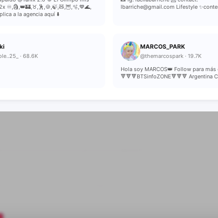
x ♾️,🗿,👑🏰,♉️,🕺,🍪,🍃,🧸,🦉,🫧,💙🌊,
lbarriche@gmail.com Lifestyle ✨cont
. Aplica a la agencia aquí ⬇️
ki
MARCOS_PARK
le..25_ · 68.6K
@themarcospark · 19.7K
Hola soy MARCOS👑 Follow para más 
🔻🔻🔻BTSinfoZONE🔻🔻🔻 Argentina C