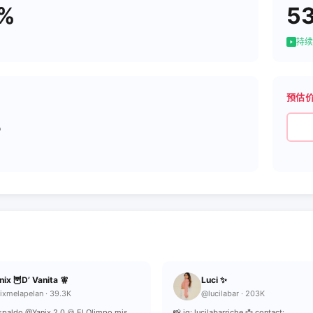
4%
5
持续
预估
8
nix 🦉D’ Vanita 🧚
Luci ✨
ixmelapelan · 39.3K
@lucilabar · 203K
spaldo @Yanix 2.0 🍪 El Olimpo mis
📸 ig: lucilabarriche 📩 contact: