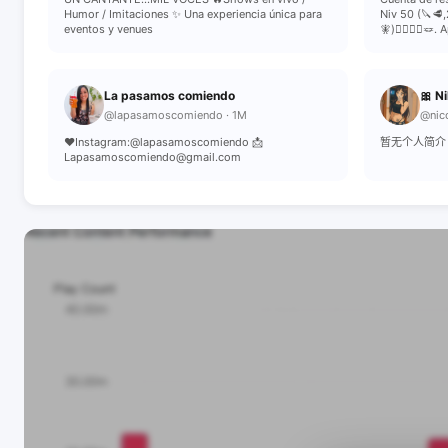
Humor / Imitaciones ✨ Una experiencia única para
Niv 50 (🔪🥩,2
eventos y venues
🧚)❤️‍🔥❤️‍🔥🪢
La pasamos comiendo
🎀 Ni
@lapasamoscomiendo · 1M
@nico
❤️Instagram:@lapasamoscomiendo 📩
暂无个人简介
Lapasamoscomiendo@gmail.com