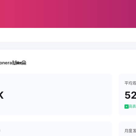
sionera🙌🏡🤗
平均
K
5
高表
月度