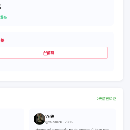
3
发布
价格
解锁
2天前已验证
Val🦋
@valea020 · 23.1K
Laburen así cuentan💰y no chusmeros Cuidao con