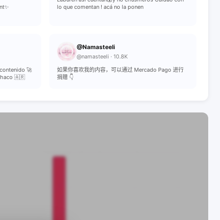
ent✨
lo que comentan ! acá no la ponen
@Namasteeli
@namasteeli · 10.8K
contenido 🚀
如果你喜欢我的内容，可以通过 Mercado Pago 进行
haco 🇦🇷
捐赠 👇