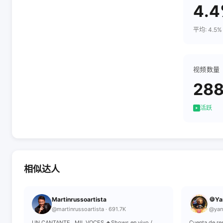
4.
平均: 4.5%
视频数量
28
活跃
相似达人
Martinrussoartista
🍪Ya
@martinrussoartista · 691.7K
@yan
UN CANTANTE…MIL VOCES 🔥Shows en vivo /
Cuenta de re