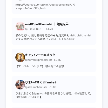
https://youtube.com/@mk7youtubechannel777?
si=qvw4e6mm3Rz_h--H
miel💛ciel🩵lumiel🤍 ┊ 短足兄弟
@__miel.832__ · 44.7K
猫の可愛い、癒し動画を発信📢💓 短足兄弟🐈mielとcielとlumiel
です♡ 癒されたい方はぜひフォローしてね🫰🏻♡
キアヌ/マーベルオタク
@horrerexpress0520 · 50.1K
【マーベル・ハリポタ】 映画紹介＆感想
ひまいぶさくらfamily🌷
@sakurachan3sai · 73.8K
ひまいぶさくらfamily🌷の日常をゆるりと投稿。 母が撮影して、
母が投稿しています🐥