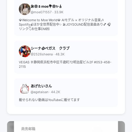
🎤🦋🌷moe💐🦋✨🎸
@moe071557 · 33.9K
💎Welcome to Moe World💎 AIモデル × オリジナル音楽🎶
Spotify🍎ほか全世界配信中✨ 🎤JOYSOUND配信楽曲あり💕 🎧
リンク👇お仕事DM💌
シーナ🥀ベガス クラブ
@2526sheena · 48.3K
VEGAS 🥂静岡県浜松市中区千歳町72明治屋ビル2F #053-458-
2115
あげたいさん
@agetaisan · 44.2K
載せられない動画はYouTubeに載せてます
📩 查看联系信息
商务邮箱