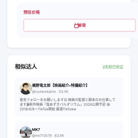
预估价格
解锁
相似达人
2天前已验证
梶野竜太郎【映画紹介•特撮紹介】
@ryutarokajino · 53.5K
是非フォローをお願いします😌 映画の監督と脚本のお仕事して
ます🎬新作映画「塩あずきパルダリウム」2026公開予定 😆
2018/6/8〜TikTok開始 厳選TikToker
MK7
@mk713579 · 83.6K