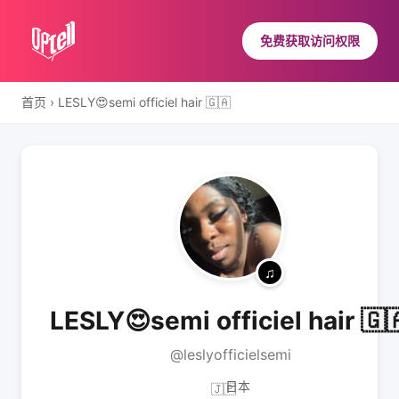
免费获取访问权限
首页
›
LESLY😍semi officiel hair 🇬🇦
LESLY😍semi officiel hair 🇬
@leslyofficielsemi
日本
🇯🇵