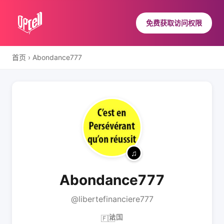
免费获取访问权限
首页
›
Abondance777
Abondance777
@libertefinanciere777
法国
🇫🇷