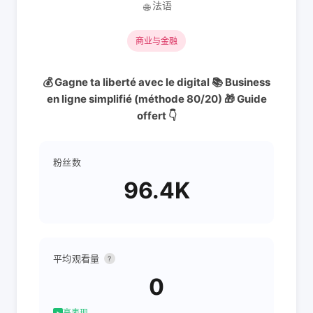
法语
🌐
商业与金融
💰 Gagne ta liberté avec le digital 📚 Business
en ligne simplifié (méthode 80/20) 🎁 Guide
offert 👇
粉丝数
96.4K
平均观看量
?
0
高表现