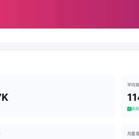
平均
7K
11
高表
月度