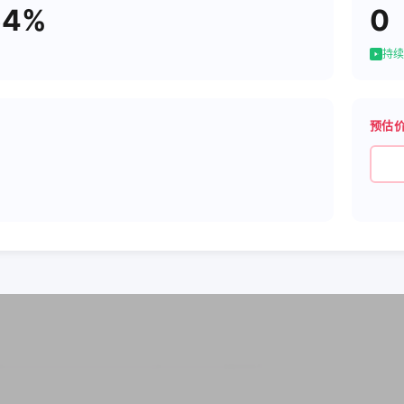
54%
0
持续
预估