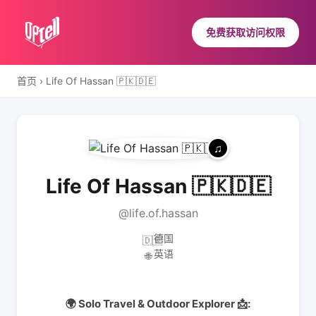
免费获取访问权限
首页
›
Life Of Hassan 🇵🇰🇩🇪
Life Of Hassan 🇵🇰🇩🇪
@life.of.hassan
德国
🇩🇪
英语
🌐
🌍 Solo Travel & Outdoor Explorer 📩: