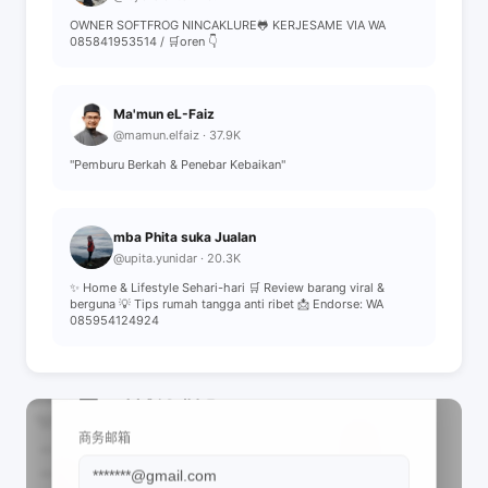
OWNER SOFTFROG NINCAKLURE🐸 KERJESAME VIA WA
085841953514 / 🛒oren 👇
Ma'mun eL-Faiz
@mamun.elfaiz · 37.9K
"Pemburu Berkah & Penebar Kebaikan"
mba Phita suka Jualan
@upita.yunidar · 20.3K
✨ Home & Lifestyle Sehari-hari 🛒 Review barang viral &
berguna 💡 Tips rumah tangga anti ribet 📩 Endorse: WA
085954124924
📩 查看联系信息
商务邮箱