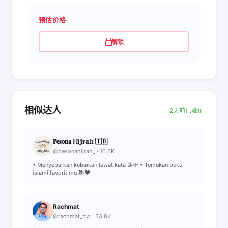
预估价格
解锁
相似达人
2天前已验证
𝐏𝐞𝐬𝐨𝐧𝐚 ℍ𝕚𝕛𝕣𝕒𝕙 🇮🇩
@pesonahijrah_ · 16.6K
• Menyebarkan kebaikan lewat kata 📝🌱 • Temukan buku
islami favorit mu 📚❤️
Rachmat
@rachmat_hw · 33.8K