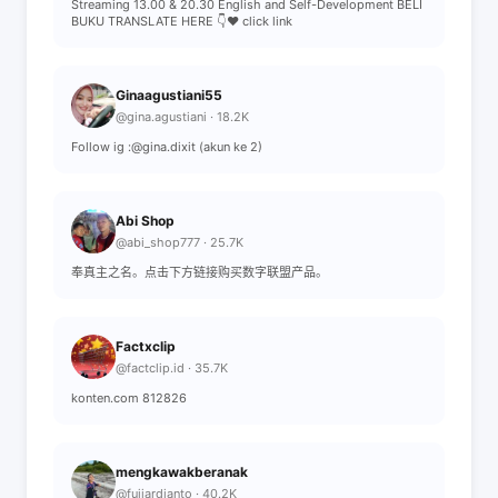
Streaming 13.00 & 20.30 English and Self-Development BELI
BUKU TRANSLATE HERE 👇❤️ click link
Ginaagustiani55
@gina.agustiani · 18.2K
Follow ig :@gina.dixit (akun ke 2)
Abi Shop
@abi_shop777 · 25.7K
奉真主之名。点击下方链接购买数字联盟产品。
Factxclip
@factclip.id · 35.7K
konten.com 812826
mengkawakberanak
@fujiardianto · 40.2K