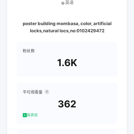
英语
🌐
poster building mombasa, color, artificial
locks,natural locs,no:0102429472
粉丝数
1.6K
平均观看量
?
362
高表现