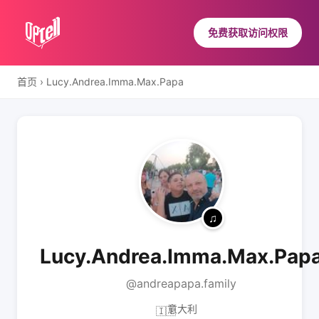
免费获取访问权限
首页
›
Lucy.Andrea.Imma.Max.Papa
Lucy.Andrea.Imma.Max.Pap
@andreapapa.family
意大利
🇮🇹