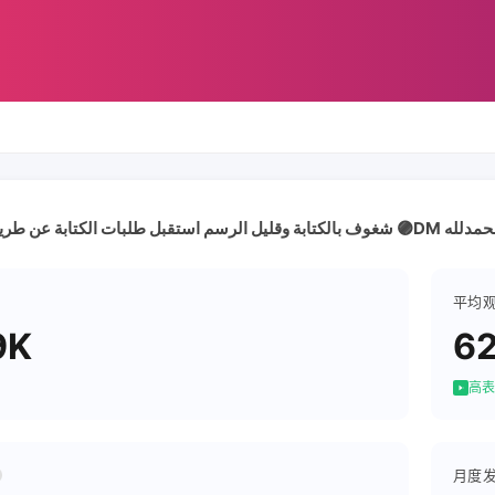
平均
9K
6
高表
月度