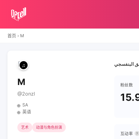
首页
›
M
M
粉丝数
@2onzl
15.
SA
🌐
英语
🌐
艺术
动漫与角色扮演
互动率
?