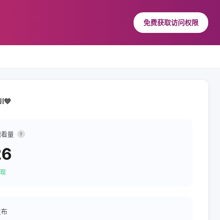
免费获取访问权限
شغوف بالكتابة وقليل الرسم استقبل طلبات الكتابة عن طريق البنفسجي 🟣DM الحمدلله💙
观看量
?
26
现
发布