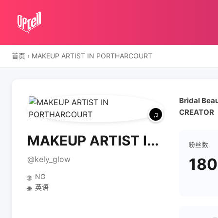
首页
›
MAKEUP ARTIST IN PORTHARCOURT
Bridal Bea
CREATOR
MAKEUP ARTIST I...
粉丝数
@kely_glow
180
NG
🌐
英语
🌐