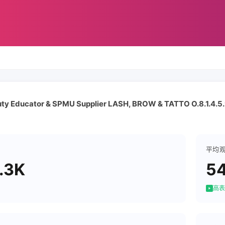
uty Educator & SPMU Supplier LASH, BROW & TATTO O.8.1.4.5.
平均
.3K
5
高表