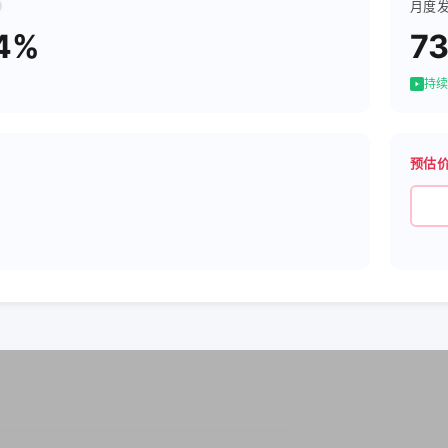
月度
4%
7
持续
预估
7