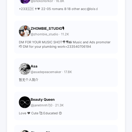
@snokonorkor · 16.8K
+233🇬🇭 ✝️💗 22-05 romans 8:18 other acc:@lois🧃
ZHOMBIE_STUDIO🎙
@zhombie_studio · 11.2K
DM FOR YOUR MUSIC SHOT🎥🎥📸 Music and Ads promoter
🫡 DM for your plumbing work+233540706194
Asa
@asadepeacemaker · 17.8K
暂无个人简介
Beauty Queen
@janetmnh7j0 · 21.3K
Love ❤️ Cute 🥰 Educated 😍