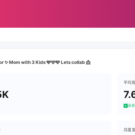
r ✨ Mom with 3 Kids 🩵🩷🩵 Lets collab 📩
平均
5K
7.
高表
月度