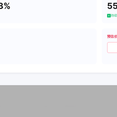
53%
5
持续
预估
9