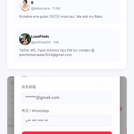
B
@bebie.erra · 11.6K
fb:bebie erra guiao 20🇵🇭 main acc. Me and my Baby
LuxeFinds
@jenfinds04 · 10K
TikTok Affi.,Tipid mommy tips DM for collabo 📩
jenniferbernadas1024@gmail.com
📩 查看联系信息
商务邮箱
电话 / WhatsApp