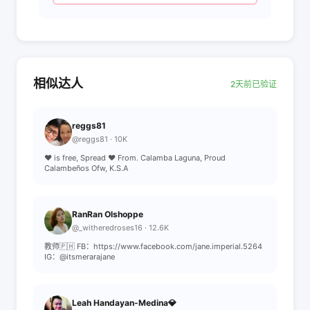
相似达人
2天前已验证
reggs81
@reggs81 · 10K
❤ is free, Spread ❤ From. Calamba Laguna, Proud
Calambeños Ofw, K.S.A
RanRan Olshoppe
@_witheredroses16 · 12.6K
教师🇵🇭 FB：https://www.facebook.com/jane.imperial.5264
IG：@itsmerarajane
Leah Handayan-Medina💎