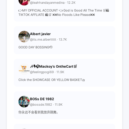
@leahhandayanmedina · 12.2K
👉MY OFFICIAL ACCOUNT 👈 God is Good All The Time 🛒🛍
TIKTOK AFFLIATE 🛍🛒 ❌❌No Floods Like Please❌❌
Albert javier
@its.me.alberttttt · 13.7K
GOOD DAY BOSSING🫡
🎶🎙️🎧Mackoy’s OntheCart🛒
@feelingpogi69 · 11.9K
Click the SHOWCASE OR YELLOW BASKET🧺
BOSs DE 1982
@bossde.1982 · 11.9K
你永远不会看到我放弃跳舞。