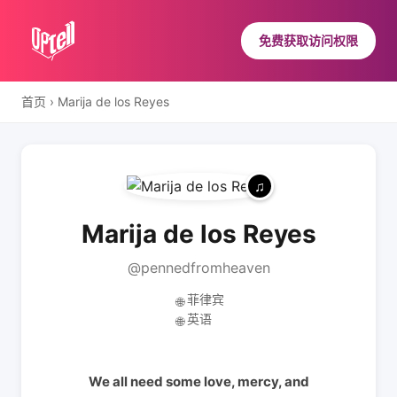
免费获取访问权限
首页
›
Marija de los Reyes
Marija de los Reyes
@pennedfromheaven
菲律宾
🌐
英语
🌐
We all need some love, mercy, and