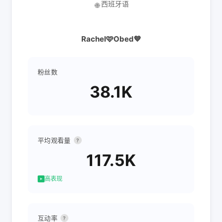
西班牙语
🌐
Rachel🩷Obed💙
粉丝数
38.1K
平均观看量
?
117.5K
高表现
互动率
?