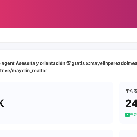
e agent Asesoría y orientación 💯 gratis 📧mayelinperezdo
ktr.ee/mayelin_realtor
平均
K
2
高表