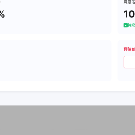
月度
%
10
持续
预估