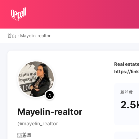
首页
›
Mayelin-realtor
Real estat
https://lin
粉丝数
2.5
Mayelin-realtor
@mayelin_realtor
美国
🇺🇸