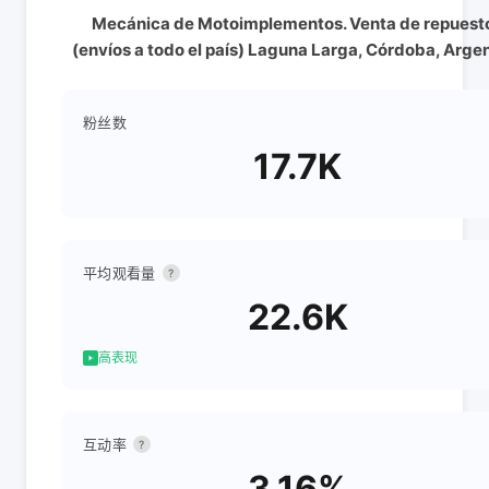
Mecánica de Motoimplementos. Venta de repuest
(envíos a todo el país) Laguna Larga, Córdoba, Arge
粉丝数
17.7K
平均观看量
?
22.6K
高表现
互动率
?
3.16%